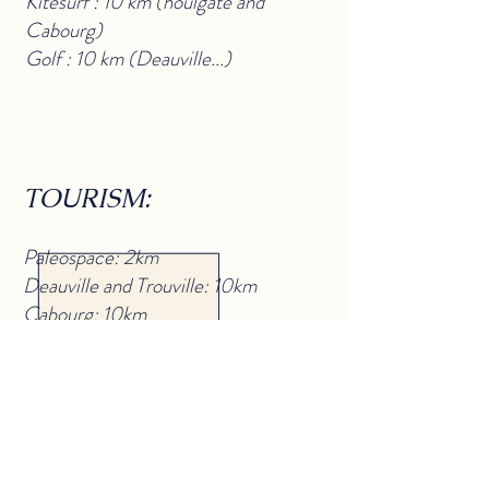
Kitesurf : 10 km (houlgate and
Cabourg)
Golf : 10 km (Deauville...)
TOURISM:
Paleospace: 2km
Deauville and Trouville: 10km
Cabourg: 10km
Honfleur: 20km
Lisieux-Cerza zoo-garden: 30km
Landing Beach: 50km
Etretat: 70km
Mont Saint Michel: 170km