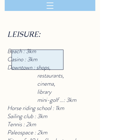
LEISURE:
Beach : 3km
Casino : 3km
Downtown : shops,
restaurants,
cinema,
library
mini-golf ...: 3km
Horse riding school : 1km
Sailing club : 3km
Tennis : 2km
Paleospace : 2km